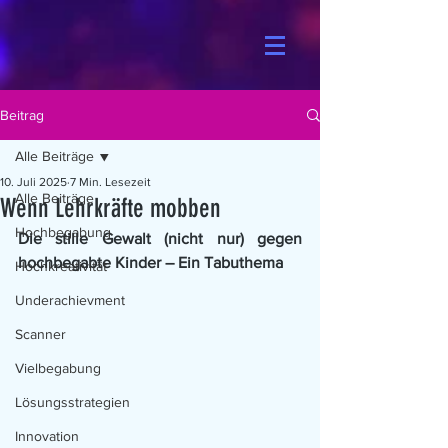
Beitrag
Alle Beiträge
10. Juli 2025
7 Min. Lesezeit
Alle Beiträge
Wenn Lehrkräfte mobben
Hochbegabung
Die stille Gewalt (nicht nur) gegen 
hochbegabte Kinder – Ein Tabuthema
Hochkreativität
Underachievment
Scanner
Vielbegabung
Lösungsstrategien
Innovation