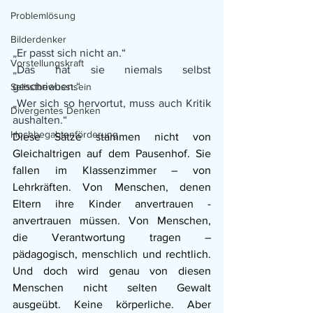
Problemlösung
Bilderdenker
„Er passt sich nicht an.“
Vorstellungskraft
„Das hat sie niemals selbst 
geschrieben.“
Selbstbewusstsein
„Wer sich so hervortut, muss auch Kritik 
Divergentes Denken
aushalten.“
Hochbegabtenförderung
Diese Sätze stammen nicht von 
Gleichaltrigen auf dem Pausenhof. Sie 
fallen im Klassenzimmer – von 
Lehrkräften. Von Menschen, denen 
Eltern ihre Kinder anvertrauen - 
anvertrauen müssen. Von Menschen, 
die Verantwortung tragen – 
pädagogisch, menschlich und rechtlich. 
Und doch wird genau von diesen 
Menschen nicht selten Gewalt 
ausgeübt. Keine körperliche. Aber 