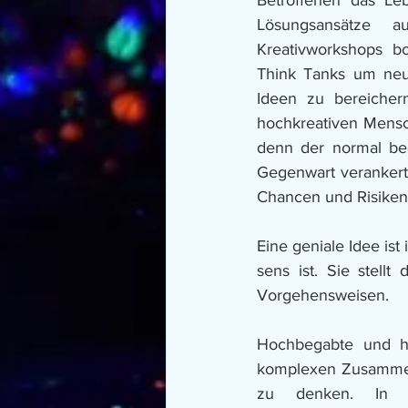
Betroffenen das Le
Lösungsansätze 
Kreativworkshops bo
Think Tanks um neue
Ideen zu bereicher
hochkreativen Mensch
denn der normal beg
Gegenwart verankert.
Chancen und Risiken 
Eine geniale Idee ist
sens ist. Sie stellt
Vorgehensweisen. 
Hochbegabte und ho
komplexen Zusammenh
zu denken. In di