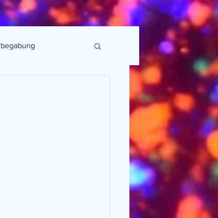
lbegabung
t