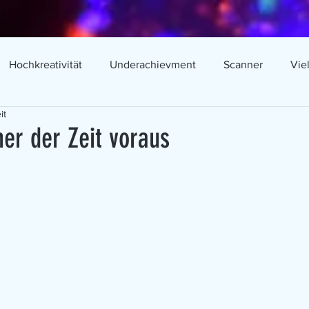
Hochkreativität
Underachievment
Scanner
Vie
it
ion
Problemlösung
Bilderdenker
Vorstellungskraf
er der Zeit voraus
ntes Denken
Hochbegabtenförderung