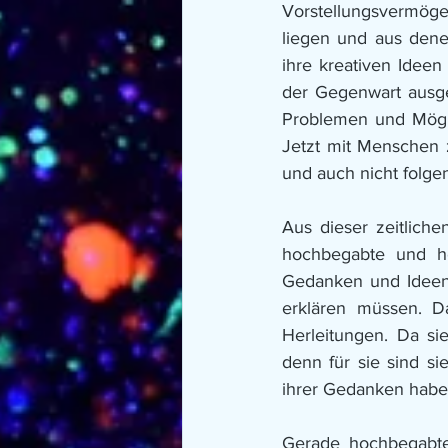
Vorstellungsvermögen
liegen und aus dene
ihre kreativen Ideen
der Gegenwart ausg
Problemen und Möglic
Jetzt mit Menschen 
und auch nicht folgen
Aus dieser zeitlich
hochbegabte und ho
Gedanken und Ideen s
erklären müssen. D
Herleitungen. Da si
denn für sie sind si
ihrer Gedanken haben
Gerade hochbegabte