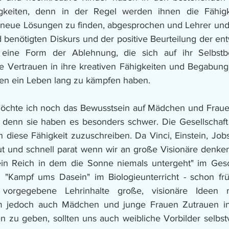
gkeiten, denn in der Regel werden ihnen die Fähigk
neue Lösungen zu finden, abgesprochen und Lehrer und 
 benötigten Diskurs und der positive Beurteilung der ent
 eine Form der Ablehnung, die sich auf ihr Selbstb
e Vertrauen in ihre kreativen Fähigkeiten und Begabung
len ein Leben lang zu kämpfen haben.
chte ich noch das Bewusstsein auf Mädchen und Frauen 
denn sie haben es besonders schwer. Die Gesellschaft i
diese Fähigkeit zuzuschreiben. Da Vinci, Einstein, Job
ut und schnell parat wenn wir an große Visionäre denken
ein Reich in dem die Sonne niemals untergeht" im Gesch
 "Kampf ums Dasein" im Biologieunterricht - schon früh
 vorgegebene Lehrinhalte große, visionäre Ideen m
m jedoch auch Mädchen und junge Frauen Zutrauen in i
en zu geben, sollten uns auch weibliche Vorbilder selbstv