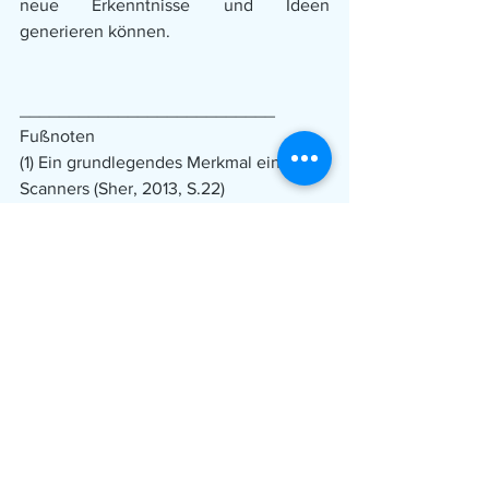
neue Erkenntnisse und Ideen 
generieren können. 
__________________________
Fußnoten
(1) Ein grundlegendes Merkmal eines 
Scanners (Sher, 2013, S.22)
(2) Als Taucher bezeichnet Barbara Sher 
Menschen Spezialisten, deren wahre 
Leidenschaft nur einem 
Interessensgebiet gilt. (Sher, 2013, S. 20)
__________________________
Literaturangabe
Sher, B. (2013/2). Du musst dich nicht 
entscheiden, wenn du tausend Träume 
hast. München: Deutscher 