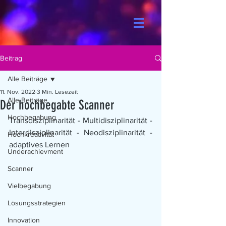
Beitrag
Alle Beiträge
11. Nov. 2022
3 Min. Lesezeit
Alle Beiträge
Der hochbegabte Scanner
Hochbegabung
Transdisziplinarität - Multidisziplinarität - 
Interdisziplinarität - Neodisziplinarität - 
Hochkreativität
adaptives Lernen
Underachievment
Scanner
Vielbegabung
Lösungsstrategien
Innovation