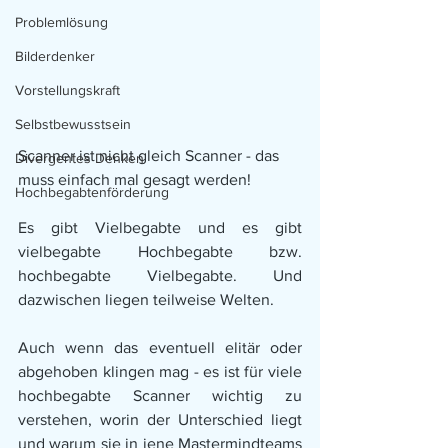
Problemlösung
Bilderdenker
Vorstellungskraft
Selbstbewusstsein
Scanner ist nicht gleich Scanner - das 
Divergentes Denken
muss einfach mal gesagt werden! 
Hochbegabtenförderung
Es gibt Vielbegabte und es gibt 
vielbegabte Hochbegabte bzw. 
hochbegabte Vielbegabte. Und 
dazwischen liegen teilweise Welten.
Auch wenn das eventuell elitär oder 
abgehoben klingen mag - es ist für viele 
hochbegabte Scanner wichtig zu 
verstehen, worin der Unterschied liegt 
und warum sie in jene Mastermindteams 