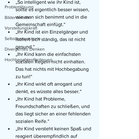
„So intelligent wie ihr Kind ist, 
Problemlösung
sollte es eigentlich besser wissen, 
wie man sich benimmt und in die 
Bilderdenker
Gemeinschaft einfügt.“
Vorstellungskraft
„Ihr Kind ist ein Einzelgänger und 
Selbstbewusstsein
isoliert sich ständig, das ist nicht 
gesund.“
Divergentes Denken
„Ihr Kind kann die einfachsten 
Hochbegabtenförderung
sozialen Regeln nicht einhalten. 
Das hat nichts mit Hochbegabung 
zu tun!“
„Ihr Kind wirkt oft arrogant und 
denkt, es wüsste alles besser.“
„Ihr Kind hat Probleme, 
Freundschaften zu schließen, und 
das liegt sicher an einer fehlenden 
sozialen Reife.“
„Ihr Kind versteht keinen Spaß und 
reagiert überempfindlich auf 